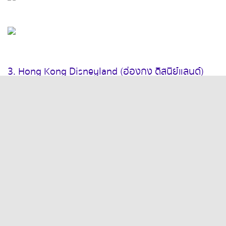
3. Hong Kong Disneyland (ฮ่องกง ดีสนีย์แลนด์)
Disney คือสวนสนุกระดับโลกไม่ว่าจะเด็ก ผู้ใหญ่ แม้กระทั่งผู้สูงอายุ
ก็ต่างมีความผูกพันธ์กับเหล่าตัวการ์ตูนดีสนีย์ทั้งนั้น จึงไม่แปลกใจ
เลยว่าทำไมดีสนีย์ถึงครองใจผู้คนไปทั้งโลก
และบางคนอาจจะยังไม่รู้ว่าในฮ่องกงดีสนีย์แลนด์เค้ามีโรงแรมด้วย
กันถึง 3 โรงแรม คือ Hong Kong Disneyland Hotel , Disney’s
Hollywood Hotel , Disney Explorers Lodge ตัวโรงแรมตกแต่ง
ตามธีมต่างๆ ของดีสนีย์ และยังมีตัวการ์ตูนดังๆ แวะเวียนมาหาตาม
จุดต่างๆ มีจุดขายของที่ระลึกภายในโรงแรมเหมือนในดีสนีย์แลนด์เลย