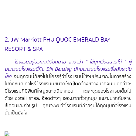
2. JW Marriott PHU QUOC EMERALD BAY
RESORT & SPA
โรงแรมอยู่ประเทศเวียดนาม ฉายาว่า " ไข่มุกเวียดนามใต้ " ผู้
ออกแบบโรงแรมนี้คือ Bill Bensley นักออกแบบโรงแรมชื่อดังระดับ
โลก
จนทุกวันนี้ก็ยังไม่มีใครรรู้ว่าโรงแรมนี้ใช้งบประมาณในการสร้าง
ไปทั้งหมดเท่าไหร่ โรงแรมมีขนาดใหญ่โตกว้างขวางมากจนไม่คิดว่าจะ
มีโรงแรมที่มีพื้นที่ใหญ่ขนาดนี้มาก่อน แต่ละจุดของโรงแรมเต็มไป
ด้วย detail รายละเอียดต่างๆ เยอะมากทั่วทุกมุม เหมาะมากกับสาย
เช็คอินและถ่ายรูป คุณจะพบว่าโรงแรมที่ถ่ายรูปได้ทุกมุมทั่วโรงแรม
นั้นเป็นยังไง