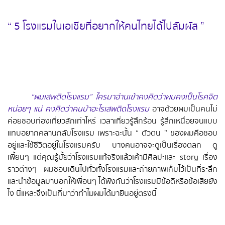
“ 5 โรงแรมในเอเชียที่อยากให้คนไทยได้ไปสัมผัส ”
“ผมเสพติดโรงแรม” ใครมาอ่านเข้าคงคิดว่าผมคงเป็นโรคจิต
หน่อยๆ แน่ คงคิดว่าคนบ้าอะไรเสพติดโรงแรม
อาจด้วยผมเป็นคนไม่
ค่อยชอบท่องเที่ยวสักเท่าไหร่ เวลาเที่ยวรู้สึกร้อน รู้สึกเหนื่อยจนแบบ
แทบอยากคลานกลับโรงแรม เพราะฉะนั้น “ ตัวตน ” ของผมคือชอบ
อยู่และใช้ชีวิตอยู่ในโรงแรมครับ บางคนอาจจะดูเป็นเรื่องตลก ดู
เพี้ยนๆ แต่คุณรู้มั้ยว่าโรงแรมแท้จริงแล้วเค้ามีศิลปะและ story เรื่อง
ราวต่างๆ ผมชอบเดินไปทั่วทั้งโรงแรมและถ่ายภาพเก็บไว้เป็นที่ระลึก
และนำข้อมูลมาบอกให้เพื่อนๆ ได้ฟังกันว่าโรงแรมมีข้อดีหรือข้อเสียยัง
ไง นี่แหละจึงเป็นที่มาว่าทำไมผมได้มายืนอยู่ตรงนี้